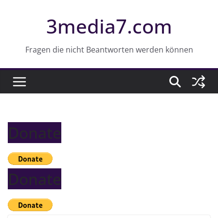
Z
3media7.com
u
m
I
Fragen die nicht Beantworten werden können
n
h
a
l
t
Donate
s
p
r
i
Donate
n
g
e