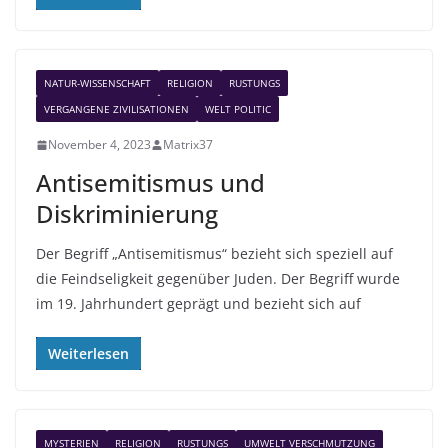
NATUR-WISSENSCHAFT
RELIGION
RUSTUNGS
VERGANGENE ZIVILISATIONEN
WELT POLITIC
November 4, 2023
Matrix37
Antisemitismus und
Diskriminierung
Der Begriff „Antisemitismus“ bezieht sich speziell auf
die Feindseligkeit gegenüber Juden. Der Begriff wurde
im 19. Jahrhundert geprägt und bezieht sich auf
Weiterlesen
MYSTERIEN
RELIGION
RUSTUNGS
UMWELT VERSCHMUTZUNG