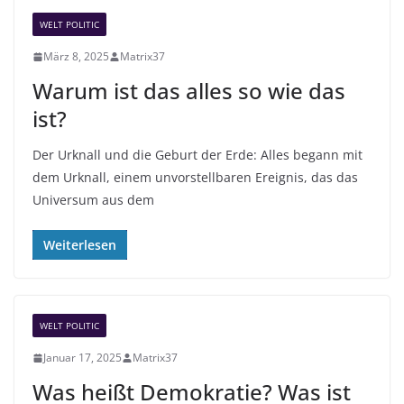
n
WELT POLITIC
März 8, 2025
Matrix37
Warum ist das alles so wie das
ist?
Der Urknall und die Geburt der Erde: Alles begann mit
dem Urknall, einem unvorstellbaren Ereignis, das das
Universum aus dem
Weiterlesen
WELT POLITIC
Januar 17, 2025
Matrix37
Was heißt Demokratie? Was ist