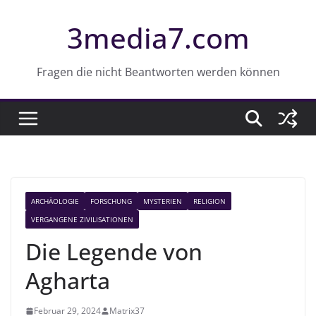
Z
3media7.com
u
m
I
Fragen die nicht Beantworten werden können
n
h
a
l
t
s
ARCHÄOLOGIE
FORSCHUNG
MYSTERIEN
RELIGION
p
VERGANGENE ZIVILISATIONEN
r
Die Legende von
i
n
Agharta
g
e
Februar 29, 2024
Matrix37