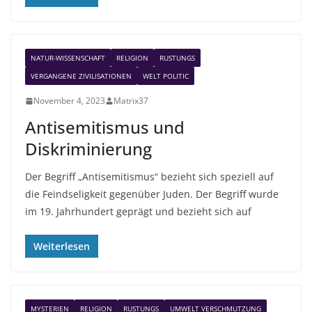
NATUR-WISSENSCHAFT
RELIGION
RUSTUNGS
VERGANGENE ZIVILISATIONEN
WELT POLITIC
November 4, 2023
Matrix37
Antisemitismus und
Diskriminierung
Der Begriff „Antisemitismus“ bezieht sich speziell auf
die Feindseligkeit gegenüber Juden. Der Begriff wurde
im 19. Jahrhundert geprägt und bezieht sich auf
Weiterlesen
MYSTERIEN
RELIGION
RUSTUNGS
UMWELT VERSCHMUTZUNG