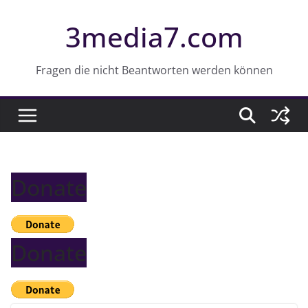
Z
3media7.com
u
m
I
Fragen die nicht Beantworten werden können
n
h
a
l
t
Donate
s
p
r
i
Donate
n
g
e