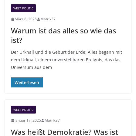
n
WELT POLITIC
März 8, 2025
Matrix37
Warum ist das alles so wie das
ist?
Der Urknall und die Geburt der Erde: Alles begann mit
dem Urknall, einem unvorstellbaren Ereignis, das das
Universum aus dem
Weiterlesen
WELT POLITIC
Januar 17, 2025
Matrix37
Was heißt Demokratie? Was ist