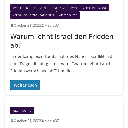
n
MYSTERIEN
RELIGION
RUSTUNGS
UMWELT VERSCHMUTZUNG
VERGANGENE ZIVILISATIONEN
WELT POLITIC
Oktober 21, 2023
Matrix37
Warum lehnt Israel den Frieden
ab?
In der komplexen Landschaft des Nahost-Konflikts ist
eine Frage, die oft gestellt wird: “Warum lehnt Israel
Friedensvorschläge ab?” Um diese
Weiterlesen
WELT POLITIC
Oktober 21, 2023
Matrix37