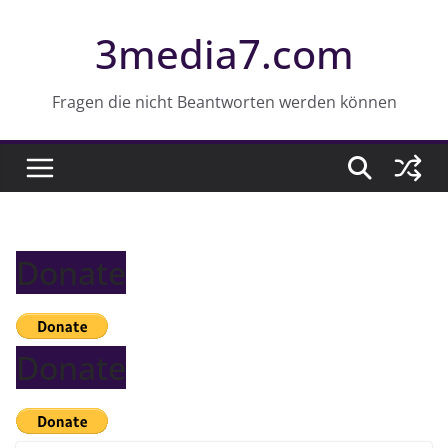
Z
3media7.com
u
m
I
Fragen die nicht Beantworten werden können
n
h
a
l
t
Donate
s
p
r
i
Donate
n
g
e