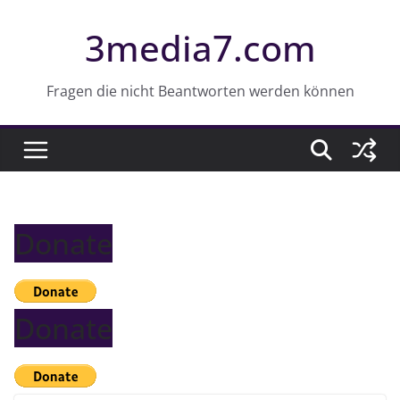
Z
3media7.com
u
m
I
Fragen die nicht Beantworten werden können
n
h
a
l
t
Donate
s
p
r
i
Donate
n
g
e