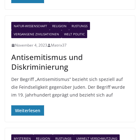
NATUR-WISSENSCHAFT
RELIGION
RUSTUNGS
VERGANGENE ZIVILISATIONEN
WELT POLITIC
November 4, 2023
Matrix37
Antisemitismus und
Diskriminierung
Der Begriff „Antisemitismus“ bezieht sich speziell auf
die Feindseligkeit gegenüber Juden. Der Begriff wurde
im 19. Jahrhundert geprägt und bezieht sich auf
Weiterlesen
MYSTERIEN
RELIGION
RUSTUNGS
UMWELT VERSCHMUTZUNG