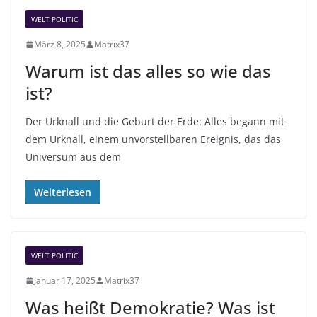
n
WELT POLITIC
März 8, 2025
Matrix37
Warum ist das alles so wie das
ist?
Der Urknall und die Geburt der Erde: Alles begann mit
dem Urknall, einem unvorstellbaren Ereignis, das das
Universum aus dem
Weiterlesen
WELT POLITIC
Januar 17, 2025
Matrix37
Was heißt Demokratie? Was ist