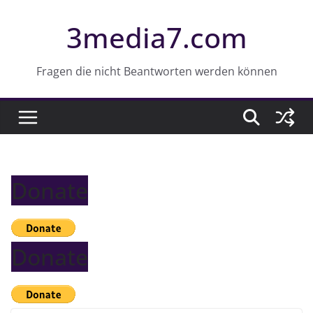
Z
3media7.com
u
m
I
Fragen die nicht Beantworten werden können
n
h
a
l
t
Donate
s
p
r
i
Donate
n
g
e