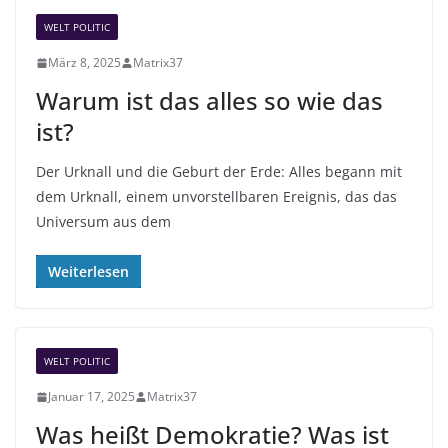
n
WELT POLITIC
März 8, 2025
Matrix37
Warum ist das alles so wie das
ist?
Der Urknall und die Geburt der Erde: Alles begann mit
dem Urknall, einem unvorstellbaren Ereignis, das das
Universum aus dem
Weiterlesen
WELT POLITIC
Januar 17, 2025
Matrix37
Was heißt Demokratie? Was ist