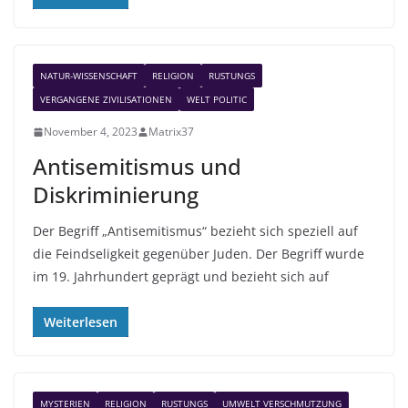
NATUR-WISSENSCHAFT
RELIGION
RUSTUNGS
VERGANGENE ZIVILISATIONEN
WELT POLITIC
November 4, 2023
Matrix37
Antisemitismus und
Diskriminierung
Der Begriff „Antisemitismus“ bezieht sich speziell auf
die Feindseligkeit gegenüber Juden. Der Begriff wurde
im 19. Jahrhundert geprägt und bezieht sich auf
Weiterlesen
MYSTERIEN
RELIGION
RUSTUNGS
UMWELT VERSCHMUTZUNG