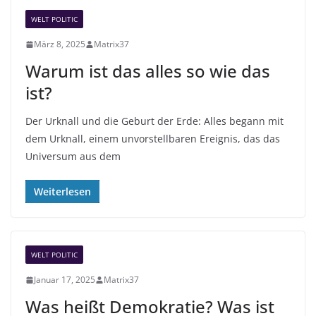
n
WELT POLITIC
März 8, 2025
Matrix37
Warum ist das alles so wie das
ist?
Der Urknall und die Geburt der Erde: Alles begann mit
dem Urknall, einem unvorstellbaren Ereignis, das das
Universum aus dem
Weiterlesen
WELT POLITIC
Januar 17, 2025
Matrix37
Was heißt Demokratie? Was ist