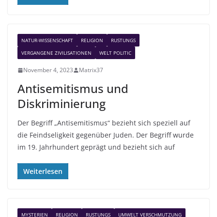
NATUR-WISSENSCHAFT
RELIGION
RUSTUNGS
VERGANGENE ZIVILISATIONEN
WELT POLITIC
November 4, 2023
Matrix37
Antisemitismus und
Diskriminierung
Der Begriff „Antisemitismus“ bezieht sich speziell auf
die Feindseligkeit gegenüber Juden. Der Begriff wurde
im 19. Jahrhundert geprägt und bezieht sich auf
Weiterlesen
MYSTERIEN
RELIGION
RUSTUNGS
UMWELT VERSCHMUTZUNG