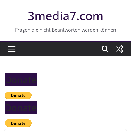
Z
3media7.com
u
m
I
Fragen die nicht Beantworten werden können
n
h
a
l
t
Donate
s
p
r
i
Donate
n
g
e